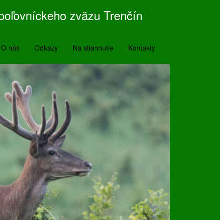
poľovníckeho zväzu Trenčín
O nás
Odkazy
Na stiahnutie
Kontakty