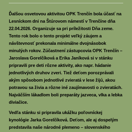
Ďalšou osvetovou aktivitou OPK Trenčín bola účasť na
Lesníckom dni na Štúrovom námestí v Trenčíne dňa
22.04.2026. Organizuje sa pri príležitosti Dňa zeme.
Tento rok bolo o tento projekt veľký záujem a
návštevnosť prekonala minimálne dvojnásobok
minulých rokov. Zúčastnení zástupcovia OPK Trenčín –
Jaroslava Gorelčíková a Erika Janíková si v stánku
pripravili pre deti rôzne aktivity, ako napr. hádanie
jednotlivých druhov zveri. Tiež deťom porozprávali
akým spôsobom jednotlivé zvieratá v lese žijú, akou
potravou sa živia a rôzne iné zaujímavosti o zvieratách.
Najväčším lákadlom boli preparáty jazveca, vlka a lebka
diviačice.
Vedľa stánku si pripravila ukážku poľovníckej
kynológie Jarka Gorelčíková. Deťom, ale aj dospelým
predstavila naše národné plemeno – slovenského