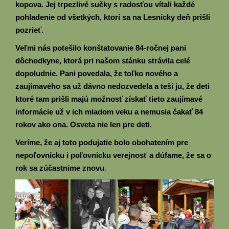
kopova. Jej trpezlivé sučky s radosťou vítali každé
pohladenie od všetkých, ktorí sa na Lesnícky deň prišli
pozrieť.
Veľmi nás potešilo konštatovanie 84-ročnej pani
dôchodkyne, ktorá pri našom stánku strávila celé
dopoludnie. Pani povedala, že toľko nového a
zaujímavého sa už dávno nedozvedela a teší ju, že deti
ktoré tam prišli majú možnosť získať tieto zaujímavé
informácie už v ich mladom veku a nemusia čakať 84
rokov ako ona. Osveta nie len pre deti.
Veríme, že aj toto podujatie bolo obohatením pre
nepoľovnícku i poľovnícku verejnosť a dúfame, že sa o
rok sa zúčastnime znovu.