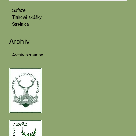
Súťaže
Tlakové skúšky
Strelnica
Archív
Archív oznamov