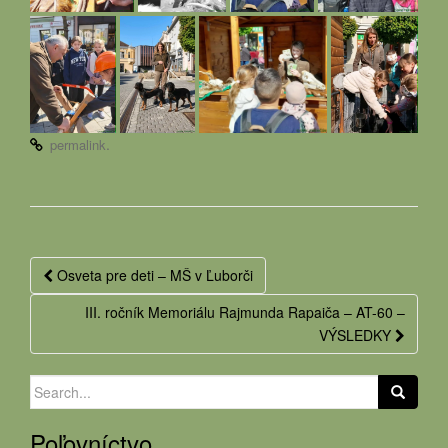
.
permalink
Post
Osveta pre deti – MŠ v Ľuborči
navigation
III. ročník Memoriálu Rajmunda Rapaiča – AT-60 –
VÝSLEDKY
Search
for:
Poľovníctvo